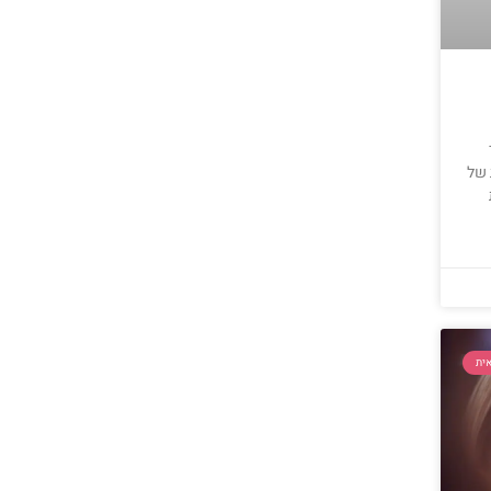
 של
ית