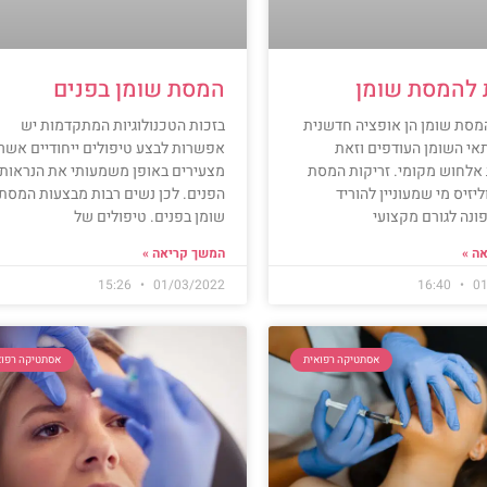
 להמסת שומן
המסת שומן בפנים
מסת שומן הן אופציה חדשנית
בזכות הטכנולוגיות המתקדמות יש
אי השומן העודפים וזאת
אפשרות לבצע טיפולים ייחודיים אשר
אלחוש מקומי. זריקות המסת
מצעירים באופן משמעותי את הנראות
יזיס מי שמעוניין להוריד
הפנים. לכן נשים רבות מבצעות המסת
נה לגורם מקצועי
שומן בפנים. טיפולים של
ה »
המשך קריאה »
15:26
01/03/2022
16:40
01
אסתטיקה רפואית
אסתטיקה רפוא