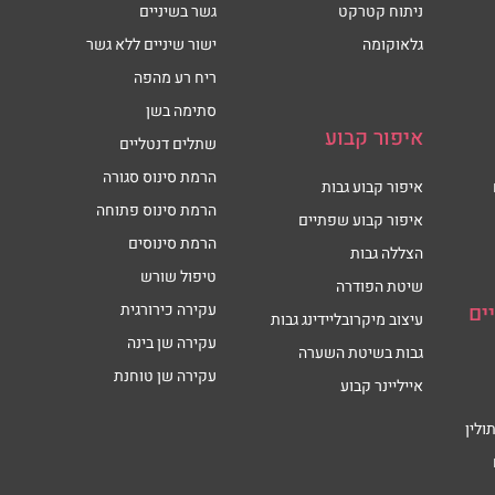
ניתוח קטרקט
גשר בשיניים
גלאוקומה
ישור שיניים ללא גשר
ריח רע מהפה
סתימה בשן
איפור קבוע
שתלים דנטליים
הרמת סינוס סגורה
איפור קבוע גבות
הרמת סינוס פתוחה
איפור קבוע שפתיים
הרמת סינוסים
הצללה גבות
טיפול שורש
שיטת הפודרה
ים
עקירה כירורגית
עיצוב מיקרובליידינג גבות
עקירה שן בינה
גבות בשיטת השערה
עקירה שן טוחנת
אייליינר קבוע
ולין