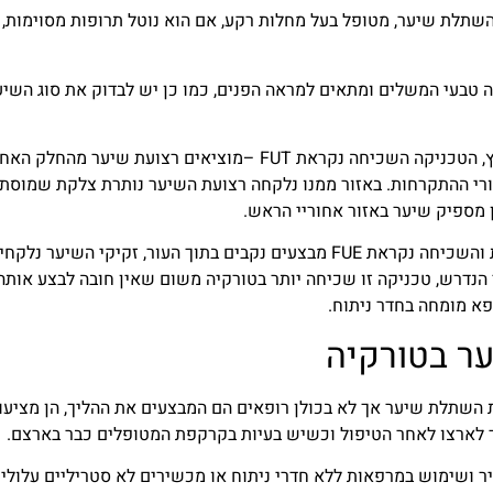
תלת שיער, מטופל בעל מחלות רקע, אם הוא נוטל תרופות מסוימות, 
ה טבעי המשלים ומתאים למראה הפנים, כמו כן יש לבדוק את סוג השיע
יש מספר טכניקות לביצוע השתלת שיער בטורקיה ובארץ, הטכניקה השכיחה נקראת FUT –מוציאים רצועת שיער מהחלק
רי ההתקרחות. באזור ממנו נלקחה רצועת השיער נותרת צלקת שמוסת
 מספיק שיער באזור אחוריי הראש.
טכניקה נוספת של השתלת שיער בטורקיה היא העיקרית והשכיחה נקראת FUE מבצעים נקבים בתוך העור, זקיקי השיער נלק
נדרש, טכניקה זו שכיחה יותר בטורקיה משום שאין חובה לבצע אותה
ופא מומחה בחדר ניתוח.
ר בטורקיה
השתלת שיער אך לא בכולן רופאים הם המבצעים את ההליך, הן מציעו
זר לארצו לאחר הטיפול וכשיש בעיות בקרקפת המטופלים כבר בארצם.
ר ושימוש במרפאות ללא חדרי ניתוח או מכשירים לא סטריליים עלולי