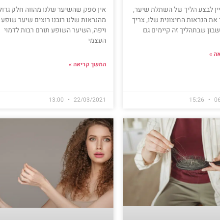
אין ספק שהשיער שלנו מהווה חלק גדול
ין לבצע הליך של השתלת שיער,
מהנראות שלנו רובנו רוצים שיער שופע
את הנראות החיצונית שלו, צריך
ויפה, השיער השופע תורם רבות לדמוי
בון שבתהליך זה קיימים גם
העצמי
ה »
המשך קריאה »
13:00
22/03/2021
15:26
0