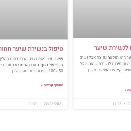
 לנשירת שיער
טיפול בנשירת שיער חמור
ר היא תופעה נפוצה אצל נשים
שיער נושר אצל נשים וגברים הינו תהליך
 ישנן סיבות לנשירת שיער. ככל
טבעי של הגוף, האדם הממוצע מאבד בין
יער קיימים השיער ימשיך
50 ל100 שערות ביום מעבר לכך
המשך קריאה »
ה »
11:21
22/03/2021
11:23
2