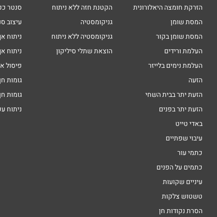
הזרקת חומצה היאלורונית
הקטנת חזה ללא ניתוח
סנטר כפ
המסת שומן
גניקומסטיה
עיצוב סנ
המסת שומן בקור
גניקומסטיה ללא ניתוח
ניתוח אף
העלמת ורידים
הוצאת שתלי סיליקון
ניתוח אף
העלמת נימים בלייזר
פיסול א
הזעה
גומות חן
הזעת יתר בבית השחי
גומות חן
הזעת יתר בפנים
ניתוח ע
באדי טייט
עיבוי שפתיים
כתמי עור
כתמים על הפנים
עיניים שקועות
טשטוש צלקות
הסרת נקודות חן