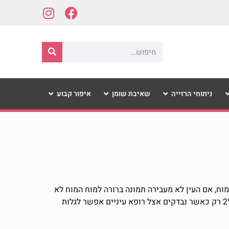
ניתוחי הרזייה
שאיבת שומן
איפור קבוע
וח, אם העין לא מעבירה תמונה ברורה למוח המוח לא
מסוגל לפענח את התמונה, נוצרת תופעה של ליקוי ראיה אשר במשך הזמן מתפתחת לעין עצלה. שכיחות התופעה בילדים היא 2% רק כאשר נבדקים אצל רופא עיניים אפשר לגלות