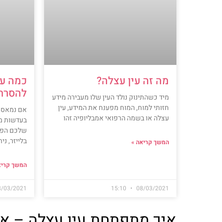
מה זה עין עצלה?
כמה עו
להסרת
מיד כשהתינוק נולד העין שלו מעבירה מידע
חזותי למוח, המוח מפענח את המידע, עין
אם נמאס 
עצלה או בשמה הרפואי אמבליופיה זהו
בעדשות מ
שלכם הפת
בלייזר, ני
המשך קריאה »
המשך קריא
8/03/2021
15:10
08/03/2021
איך מתפתחת עין עצלה – אמ