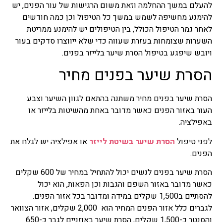
להעלם במשך ההחלמה וזאת משום הרגישות של עור הפנים, יש
להימנע מחשיפה לשמש במשך כל הטיפול וכן כמה חודשים
לאחר גמר הטיפול הכולל, בין הטיפולים יש להימנע ממריטת
השערות שצומחות בעזרת שעווה כדי שלא ייווצרו סדקים בעור
ויובש שיפגע בטיפול הסרת שיער בלייזר בפנים.
הסרת שיער בפנים מחיר
הסרת שיער בפנים מחיר משתנה בהתאם לגוון השיער וצבע
העור באזור הפנים כאשר מדובר באחת מהשיטות בלייזר או
באפילציה.
לפני טיפול
הסרת שיער בשיטת לייזר
או אפילציה יש לגלח את
הפנים.
הסרת שיער בפנים לנשים יכול להתחיל במחיר של 600 שקלים
כאשר מדובר באזור השפם והגבות
וכן הפאות, הוא יכול
להסתיים ב1,500 שקלים במידה ומדובר בכל אזור הפנים.
לגברים כלל אזור הפנים המחיר הוא 2,000 שקלים, אזור הצוואר
והסנטר כ-1,500 שקלים, הסרת שיער באוזניים לגבר כ-650