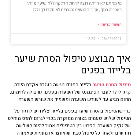
מי מאתנו לא הייתה רוצה להיוולד חלקה ללא שיער מיותר
באבריה בגוף, אך רוב הנשים והגברים לא נולדו כך ולכן
המשך קריאה »
12:29
08/03/2021
איך מבוצע טיפול הסרת שיער
בלייזר בפנים
טיפול הסרת שיער
בלייזר בפנים נעשה בעזרת אקדח היורה
קרני לייזר לעבר הפיגמנט של השערה בפנים, גורם לה לחימום,
החום מגיע עד לשורש השערה ומשמיד את שורש השערה.
כדי שהטיפול בהסרת שיער בפנים בלייזר יצליח יש לחזור על
הטיפול שלוש פעמים בצורה ממוקדת בכדי לגרום להרס מוחלט
של זקיק השערה. הפרש בין הטיפולים אמור להיות כשלשה
חודשים ולאחר כל טיפול סביר שתיווצר אדמומיות שאמורה