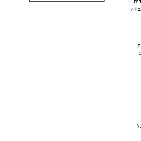
ים
צידה
,
ל