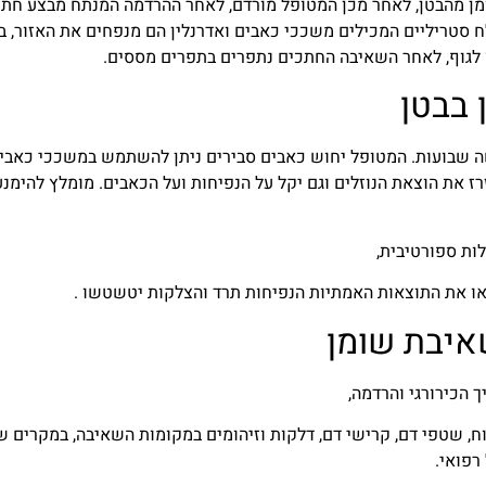
ן מהבטן, לאחר מכן המטופל מורדם, לאחר ההרדמה המנתח מבצע חתכ
ח סטריליים המכילים משככי כאבים ואדרנלין הם מנפחים את האזור, ב
 לגוף, לאחר השאיבה החתכים נתפרים בתפרים מססים.
בבטן
 שבועות. המטופל יחוש כאבים סבירים ניתן להשתמש במשככי כאבים
ז את הוצאת הנוזלים וגם יקל על הנפיחות ועל הכאבים. מומלץ להימנע
ות ספורטיבית,
ראו את התוצאות האמתיות הנפיחות תרד והצלקות יטשטשו .
שאיבת שומן
ך הכירורגי והרדמה,
ח, שטפי דם, קרישי דם, דלקות וזיהומים במקומות השאיבה, במקרים ש
רפואי.