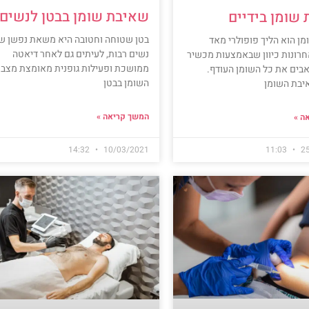
שאיבת שומן בבטן לנשים
שומן בידיים
בטן שטוחה וחטובה היא משאת נפשן ש
ן הוא הליך פופולרי מאד
נשים רבות, לעיתים גם לאחר דיאטה
רונות כיוון שבאמצעות מכשיר
ממושכת ופעילות גופנית מאומצת מצבו
אבים את כל השומן העודף.
השומן בבטן
יבת השומן
המשך קריאה »
ה »
14:32
10/03/2021
11:03
2