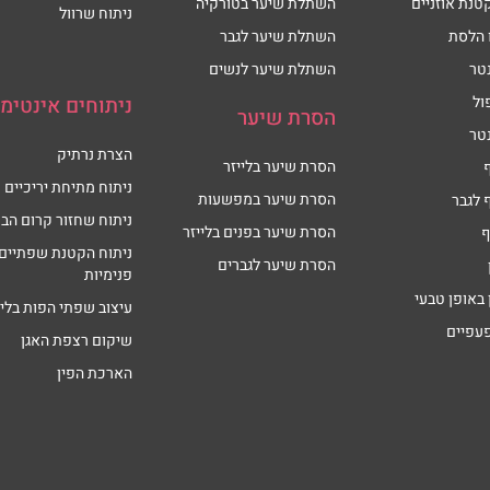
טנת אוזניים
השתלת שיער בטורקיה
ניתוח שרוול
 הלסת
השתלת שיער לגבר
טר
השתלת שיער לנשים
ול
ניתוחים אינטימי
הסרת שיער
טר
הצרת נרתיק
הסרת שיער בלייזר
ניתוח מתיחת יריכיים
הסרת שיער במפשעות
 לגבר
ניתוח שחזור קרום הבת
הסרת שיער בפנים בלייזר
ף
ניתוח הקטנת שפתיים
הסרת שיער לגברים
פנימיות
 באופן טבעי
עיצוב שפתי הפות בליי
פעפיים
שיקום רצפת האגן
הארכת הפין