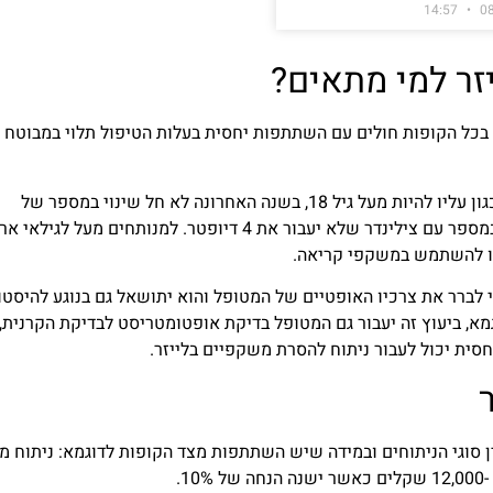
14:57
0
זר למי מתאים?
 בכל הקופות חולים עם השתתפות יחסית בעלות הטיפול תלוי במבוטח
בסוג ניתוח זה על המטופל לעמוד בסטנדרטים מסוימים כגון עליו להיות מעל גיל 18, בשנה האחרונה לא חל שינוי במספר של
המשקפיים, טווח המספרים נע בין (10-) דיופטר ל (5+),במספר עם צילינדר שלא יעבור את 4 דיופטר. למנותחים מע
כו להשתמש במשקפי קריאה.
י לברר את צרכיו האופטיים של המטופל והוא יתושאל גם בנוגע להיסטו
מא, ביעוץ זה יעבור גם המטופל בדיקת אופטומטריסט לבדיקת הקרנית,
 סוגי הניתוחים ובמידה שיש השתתפות מצד הקופות לדוגמא: ניתוח מס