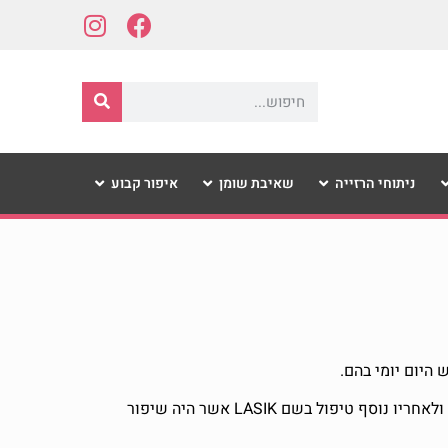
ניתוחי הרזייה
שאיבת שומן
איפור קבוע
היום יומי בהם.
לקראת סוף שנות התשעים של המאה הקודמת החלו להתבצע טיפולים להסרת משקפיים בלייזר כאשר הנפוצים היו מסוג PRK ולאחריו נוסף טיפול בשם LASIK אשר היה שיפור