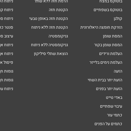
בוטוקס במצח
הרמת חזה ללא שתל
ניתוח הק
בוטוקס בשפתיים
הקטנת חזה
ניתוח קו
קולגן
הקטנת חזה באופן טבעי
ניתוח סנ
הזרקת חומצה היאלורונית
הקטנת חזה ללא ניתוח
סנטר כפ
המסת שומן
גניקומסטיה
עיצוב סנ
המסת שומן בקור
גניקומסטיה ללא ניתוח
ניתוח אף
העלמת ורידים
הוצאת שתלי סיליקון
ניתוח אף
העלמת נימים בלייזר
פיסול א
הזעה
גומות חן
הזעת יתר בבית השחי
גומות חן
הזעת יתר בפנים
ניתוח ע
באדי טייט
עיבוי שפתיים
כתמי עור
כתמים על הפנים