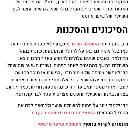
המקום בו מתבצע הניתוח, האם הארץ, בחו"ל, המומחיות של
המנתח וסוג השתלים. יש הבדלים להשתלה משיער עצמי לבין
השתלה של שיער סינטטי.
הסיכונים והסכנות
רוב הזמן ניתוח
השתלת שיער
מתבצע ללא סכנות מיוחדות אך
כמו בכל ניתוח גם כאן עלולות להיות תופעות שונות במהלך
ההחלמה. כאבים שונים עלולים להופיע באזור ממנו הוצאו
השתלים במשך כמה ימים לאחר הניתוח, נשירת השיער שהושתל
כדי לאפשר צמיחה של שיער חדש, רגישות או חוסר תחושה
במקום בו בוצעה ההשתלה. כל אלה תופעות טבעיות שאמורות
לעבור אחרי מספר ימים עד חודשים. תופעות חריגות כמו דלקות,
בצקות באזור ההשתלה והפנים מצריכות פניה לבדיקת רופא.
כדי ללמוד יותר על ניתוח להשתלת שיער ולהתאים לכם את
הטיפול המתאים.
השאירו פרטים ונשוחח בהקדם
.
מוזמנים לקרוא בנוסף:
השתלת שיער סינטטי