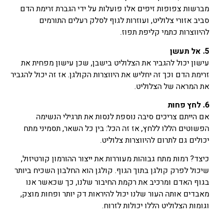
מברשות צפופות זיפים אלו פועלות על ידי הגברת זרימת הדם
סביב אזורי צלוליט, ועוזרות לגוף לסלק רעלים התורמים
להיווצרות כתמי קליפת תפוז.
5. אל תעשן
עישון יכול להגביר את הצלוליט בישבן, שכן עישון מפחית את
זרימת הדם וכך זה יחליש את היווצרות הקולגן. אז זה יכול להגביר
את המראה של הצלוליט.
6. לחץ פחות
אם הייתם צריכים סיבה נוספת לנסות את תרגילי הנשימה
הפשוטים הללו ללחץ, אז זה הכל: בין כל השאר, תסמיני מתח
יכולים גם לתרום להיווצרות צלוליט.
כיצד? רמות מתח גבוהות מעוררות את ייצור ההורמון קורטיזול,
שיכול לפרק קולגן בתוך הגוף. קולגן הוא החלבון השכיח ביותר
בגוף האדם ומרכיב את רקמת החיבור שלנו, כך שכאשר אנו
מאבדים אותה העור שלנו יכול להיראות דק יותר ופחות מוצק,
וגומות הצלוליט הללו יכולות לזרוח.