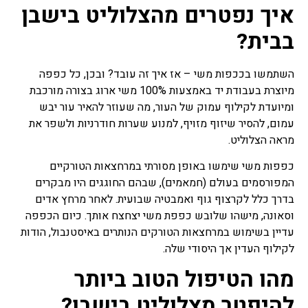
איך נפטרים מהצלוליט בישבן
בבית?
השתמשו בככפות משי – אז איך זה עובד? ובכן, כל כפפה
מיוצרת בעבודת יד באמצעות 100% משי ארוג בצורה מורכבת
ומיועדת לקילוף עמוק של העור, מה שעוזר להאיר עור יבש
עמום, להסיר שיזוף מזויף, למנוע שערות חודרניות ולשפר את
מראה הצלוליט.
כפפות משי שימשו באופן מסורתי במרחצאות הטורקיים
המפורסמים בעולם (חמאמים), שבהם החוגגים היו מבקרים
בדרך כלל לקרצוף גוף ואמבטיה שבועית. לאחר מרחץ אדים
וסאונה, מישהו שלובש כפפת משי יצחצח אותך. כיום הכפפה
עדיין בשימוש במרחצאות הטורקים הנותרים באיסטנבול, הודות
לקילוף העדין אך היסודי שלה.
מהו הטיפול הטוב ביותר
להיפטר מצלוליט בישבן?