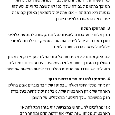
נסו לשמור על זרימת הדם שלכם – למרות שזה יכול להיות
מסובך בהתאם לעבודה שלך, נסו לא לשבת כל היום. פעילות
גופנית היא המפתח – אם אתה יכול להתאמן באופן קבוע זה
יפחית את הופעת הצלוליט בישבן.
3. התרחקו ממלח
מזון מלוח ידוע כגורם לאגירת נוזלים, הקשורה להופעת צלוליט.
נתרן מעובד זה יכול לייבש את העור מספיק כדי לגרום לאזורי
צלוליט להיראות הרבה יותר בולטים.
עם זאת, אנחנו לא מגנים את כל סוגי המלח כאן – רק את מגוון
השולחן המעודן ביותר. מלחי ההימלאיה והים עשירים במינרלים
מועילים, אז שדרג את מטחנת המלח כדי לראות תוצאות אמיתיות.
4. תפסיקו להזניח את מברשת הגוף
זה אחד מכלי היופי האלה שבסופו של דבר צוברים אבק בחלק
האחורי של ארון האמבטיה שלך, אבל זה יכול להיות בעל ברית
חזק במשימה שלך להיפטר מהצלוליט על הישבן.
אנו ממליצים להשתמש במברשת גוף בזמן המקלחת או
האמבטיה, מכיוון שזה ימריץ את זרימת הדם ומחזור הדם.