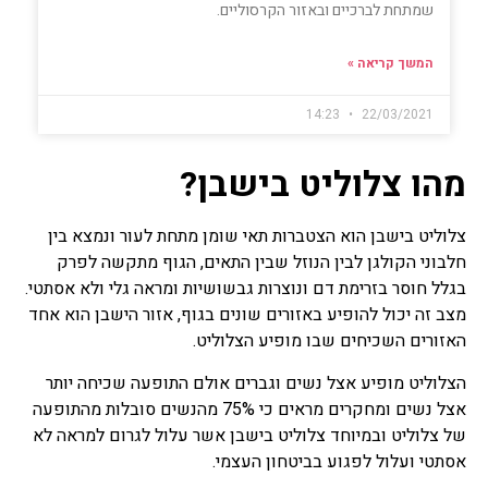
שמתחת לברכיים ובאזור הקרסוליים.
המשך קריאה »
14:23
22/03/2021
מהו צלוליט בישבן?
צלוליט בישבן הוא הצטברות תאי שומן מתחת לעור ונמצא בין
חלבוני הקולגן לבין הנוזל שבין התאים, הגוף מתקשה לפרק
בגלל חוסר בזרימת דם ונוצרות גבשושיות ומראה גלי ולא אסתטי.
מצב זה יכול להופיע באזורים שונים בגוף, אזור הישבן הוא אחד
האזורים השכיחים שבו מופיע הצלוליט.
הצלוליט מופיע אצל נשים וגברים אולם התופעה שכיחה יותר
אצל נשים ומחקרים מראים כי 75% מהנשים סובלות מהתופעה
של צלוליט ובמיוחד צלוליט בישבן אשר עלול לגרום למראה לא
אסתטי ועלול לפגוע בביטחון העצמי.