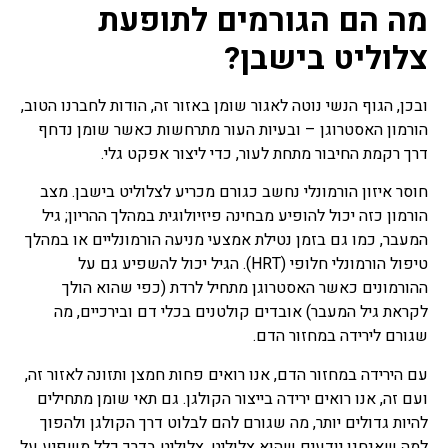
מה הם הגורמים לתופעת
צלוליט בישבן?
ובכן, הגוף הנשי נוטה לאגור שומן באזור זה, הודות לחברנו הטוב,
הורמון האסטרוגן – ובעיות העור מתרחשות כאשר שומן נדחף
דרך רקמת החיבור מתחת לעור, כדי ליצור אפקט גלי.
חוסר איזון הורמונלי נחשב כגורם מכריע לצלוליט בישבן. מצב
הורמון כזה יכול להופיע מבחינה פיזיולוגית במהלך ההריון; גיל
המעבר, כמו גם בזמן נטילת אמצעי מניעה הורמונליים או במהלך
טיפול הורמונלי חלופי (HRT). הגיל יכול להשפיע גם על
ההורמונים כאשר האסטרוגן מתחיל לרדת (כפי שהוא הולך
לקראת גיל המעבר) אובדים קולטנים בכלי דם ובירכיים, מה
שגורם לירידה במחזור הדם.
עם הירידה במחזור הדם, אנו רואים פחות חמצן ותזונה לאזור זה,
ועם זה, אנו רואים ירידה בייצור הקולגן. גם תאי שומן מתחילים
להיות גדולים יותר, מה שגורם להם לבלוט דרך הקולגן ולהפוך
למה שאנחנו יודעים שהוא צלוליט. צלוליט בדרך כלל משפיע על