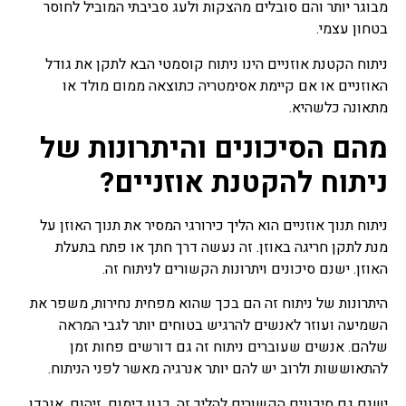
מבוגר יותר והם סובלים מהצקות ולעג סביבתי המוביל לחוסר
בטחון עצמי.
ניתוח הקטנת אוזניים הינו ניתוח קוסמטי הבא לתקן את גודל
האוזניים או אם קיימת אסימטריה כתוצאה ממום מולד או
מתאונה כלשהיא.
מהם הסיכונים והיתרונות של
ניתוח להקטנת אוזניים?
ניתוח תנוך אוזניים הוא הליך כירורגי המסיר את תנוך האוזן על
מנת לתקן חריגה באוזן. זה נעשה דרך חתך או פתח בתעלת
האוזן. ישנם סיכונים ויתרונות הקשורים לניתוח זה.
היתרונות של ניתוח זה הם בכך שהוא מפחית נחירות, משפר את
השמיעה ועוזר לאנשים להרגיש בטוחים יותר לגבי המראה
שלהם. אנשים שעוברים ניתוח זה גם דורשים פחות זמן
להתאוששות ולרוב יש להם יותר אנרגיה מאשר לפני הניתוח.
ישנם גם סיכונים הקשורים להליך זה, כגון דימום, זיהום, אובדן