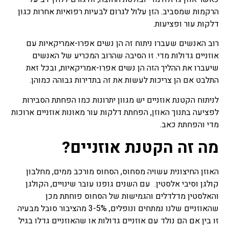
הרקמות שמסביב. הזן עלול לגרום לבעיות רפואיות אחרות כגון
דלקות עור ופציעות.
רוב האנשים שעברו ניתוח זה הן נשים אפרו-אמריקאיות עם
אוזניים גדולות מדי. זו הסיבה שהרוב המכריע של האנשים
שיעברו את ההליך הזה הן נשים אפרו-אמריקאיות, ובכל זאת
התלבט אם הן צריכות לעשות את זה בתדירות גבוהה כמוהן.
לניתוח הקטנת אוזניים יש מגוון יתרונות כמו הפחתת הסבירות
לפציעה בתנוך האוזן, הפחתת דלקות עור מאונות אוזניים ארוכות
מדי והפחתת כאב.
מה זה הקטנת אוזניים?
האוזן החיצונית עשויה מסחוס, הסחוס מורכב ממים, מחלבון
קולגן וסיבי אלסטין. עם השנים גופנו עובר שינויים, הקולגן
והאלסטין מדלדלים והגמישות של הסחוס פוחתת מכן
שהאוזניים שלנו נמתחים ונופלים, 3-5% מהציבור סובל מבעיה
זו בין אם הם נולד עם אוזניים גדולות או שהאוזניים גדלו בגיל