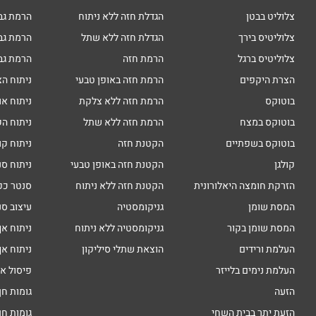
צלוליט בבטן
הגדלת חזה ללא ניתוח
הרמת גב
צלוליטיס בירך
הגדלת חזה ללא שתל
הרמת גב
צלוליטיס ברגל
הרמת חזה
הרמת גב
הצרת היקפים
הרמת חזה באופן טבעי
ניתוח הצ
בוטוקס
הרמת חזה ללא צלקת
ניתוח או
בוטוקס במצח
הרמת חזה ללא שתל
ניתוח הק
בוטוקס בשפתיים
הקטנת חזה
ניתוח קו
קולגן
הקטנת חזה באופן טבעי
ניתוח סנ
הזרקת חומצה היאלורונית
הקטנת חזה ללא ניתוח
סנטר כפ
המסת שומן
גניקומסטיה
עיצוב סנ
המסת שומן בקור
גניקומסטיה ללא ניתוח
ניתוח אף
העלמת ורידים
הוצאת שתלי סיליקון
ניתוח אף
העלמת נימים בלייזר
פיסול א
הזעה
גומות חן
הזעת יתר בבית השחי
גומות חן