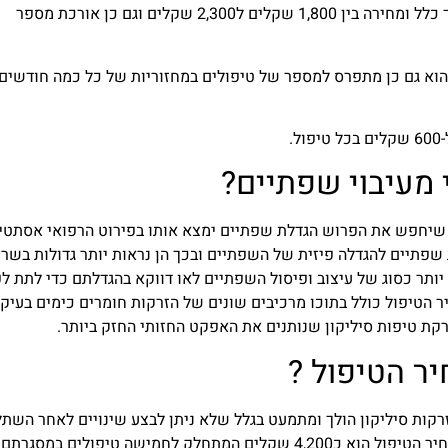
ישנו טיפול הזרקת חומצה היאלורונית מסוג רסיטלן בדרך כלל ומחירה בין 1,800 שקלים ל2,300 שקלים וגם כן אורכת מספר
א הזרקת קולגן שעלותו כ-1,100 שקלים והוא גם כן מתפרס למספר של טיפולים במחזוריות של כל כמה חודשים
 מעיבוי שפתיים
?
י שיחפש את הפרוש הגדלת שפתיים ימצא אותו בפירוט הרפואי אסתטי 
שפתיים להגדלה פיזית של השפתיים ובכך הן נראות יותר גדולות בשרנ
ותר כסוג של עיצוב ופיסול השפתיים לאו דווקא בהגדלתם כדי לתת לפ
 הטיפול כולל בתוכו מרכיבים שונים של הזרקות חומרים כימים בעיק
קת טיפות סיליקון שנותנים את האפקט החזותי החזק ביותר.
יר הטיפול
?
קות סיליקון הולך ומתמעט בגלל שלא ניתן לבצע שינויים לאחר השת
הסיליקון בשפתיים, בהזרקת סיליקון להגדלת שפתיים מחיר הטיפול הוא כ4,200 שקלים המתחלק לחמישה טיפולים במסגרתם