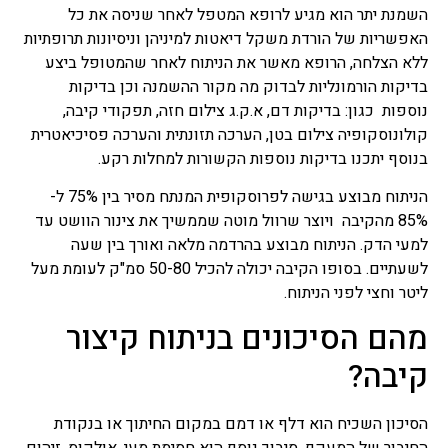
השמנת יתר הוא מגיע לרופא המטפל לאחר שניסה את כל
האפשריות של הורדת משקל דיאטות למיניהן וניסיונות תרופתיות
ללא הצלחה, הרופא מאשר את הניתוח לאחר שהמטופל ביצע
בדיקות הורמונליות לבדוק מה מקור ההשמנה וכן בדיקות
נוספות כגון: בדיקות דם, א.ק.ג צילום חזה, תפקודי קיבה,
קולונוסקופיה צילום בטן, הערכה תזונתית והערכה פסיכיאטרית
בנוסף יתכנו בדיקות נוספות הקשורות למחלות רקע.
הניתוח מבוצע בגישה לפרוסקופית המנתח מסיר בין 75% ל-
85% מהקיבה ויוצר שרוול מוטה שממשיך את צינור הוושט עד
למעי הדק. הניתוח מבוצע בהרדמה מלאה ואורך בין שעה
לשעתיים. בסופו הקיבה יכולה להכיל 50-80 סמ"ק לעומת מעל
ליטר וחצי לפני הניתוח.
מהם הסיכונים בניתוח קיצור
קיבה?
הסיכון השכיח הוא דלף או דמם במקום החיתוך או בנקודת
החיבור של המעקף. סיבוך נוסף הוא חסימת מעי, אולקוס ,זיהום,