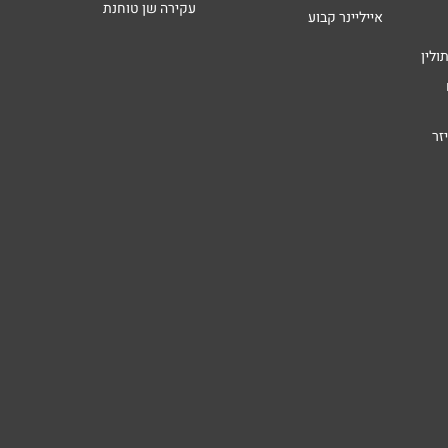
עקירה שן טוחנת
אייליינר קבוע
ולין
זר