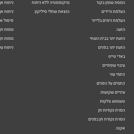
המסת שומן בקור
גניקומסטיה ללא ניתוח
ניתוח אף
העלמת ורידים
הוצאת שתלי סיליקון
ניתוח אף
העלמת נימים בלייזר
פיסול א
הזעה
גומות חן
הזעת יתר בבית השחי
גומות חן
הזעת יתר בפנים
ניתוח ע
באדי טייט
עיבוי שפתיים
כתמי עור
כתמים על הפנים
עיניים שקועות
טשטוש צלקות
הסרת נקודות חן
הסרת נקודת חן בפנים
אקנה