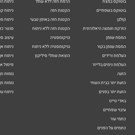
בוטוקס במצח
הרמת חזה ללא שתל
ניתוח הק
בוטוקס בשפתיים
הקטנת חזה
ניתוח קו
קולגן
הקטנת חזה באופן טבעי
ניתוח סנ
הזרקת חומצה היאלורונית
הקטנת חזה ללא ניתוח
סנטר כפ
המסת שומן
גניקומסטיה
עיצוב סנ
המסת שומן בקור
גניקומסטיה ללא ניתוח
ניתוח אף
העלמת ורידים
הוצאת שתלי סיליקון
ניתוח אף
העלמת נימים בלייזר
פיסול א
הזעה
גומות חן
הזעת יתר בבית השחי
גומות חן
הזעת יתר בפנים
ניתוח ע
באדי טייט
עיבוי שפתיים
כתמי עור
כתמים על הפנים