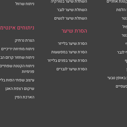
טנת אוזניים
השתלת שיער בטורקיה
ניתוח שרוול
 הלסת
השתלת שיער לגבר
טר
השתלת שיער לנשים
ול
ניתוחים אינטימי
הסרת שיער
טר
הצרת נרתיק
הסרת שיער בלייזר
ניתוח מתיחת יריכיים
הסרת שיער במפשעות
 לגבר
ניתוח שחזור קרום הבת
הסרת שיער בפנים בלייזר
ף
ניתוח הקטנת שפתיים
הסרת שיער לגברים
פנימיות
 באופן טבעי
עיצוב שפתי הפות בליי
פעפיים
שיקום רצפת האגן
הארכת הפין