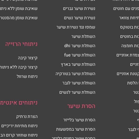
נים עם חוטים
נשירת שיער גברים
שאיבת שומן ללא ניתו
יחת צוואר
נשירת שיער נשים
שאיבת שומן מהסנטר
ות בוטוקס
שמפו נגד נשירת שיער
ות בחוטים
השתלת שיער
ניתוחי הרזייה
ות חומצה
השתלת שיער dhi
מדת אוזניים
השתלת שיער fue
קיצור קיבה
זניים
השתלת שיער בארץ
קיצור קיבה ללא ניתוח
טנת אוזניים
השתלת שיער בטורקיה
ניתוח שרוול
 הלסת
השתלת שיער לגבר
טר
השתלת שיער לנשים
ול
ניתוחים אינטימי
הסרת שיער
טר
הצרת נרתיק
הסרת שיער בלייזר
ניתוח מתיחת יריכיים
הסרת שיער במפשעות
 לגבר
ניתוח שחזור קרום הבת
הסרת שיער בפנים בלייזר
ף