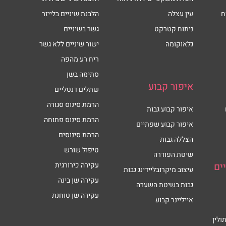
ח
עין עצלה
הלבנת שיניים בלייזר
ניתוח קטרקט
גשר בשיניים
גלאוקומה
ישור שיניים ללא גשר
ריח רע מהפה
סתימה בשן
איפור קבוע
שתלים דנטליים
הרמת סינוס סגורה
איפור קבוע גבות
הרמת סינוס פתוחה
איפור קבוע שפתיים
הרמת סינוסים
הצללה גבות
טיפול שורש
שיטת הפודרה
ים
עקירה כירורגית
עיצוב מיקרובליידינג גבות
עקירה שן בינה
גבות בשיטת השערה
עקירה שן טוחנת
אייליינר קבוע
ולין