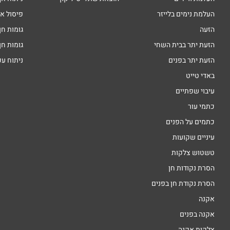
העלמת נימים בלייזר
פיסול א
הזעה
גומות חן
הזעת יתר בבית השחי
גומות חן
הזעת יתר בפנים
ניתוח ע
באדי טייט
עיבוי שפתיים
כתמי עור
כתמים על הפנים
עיניים שקועות
טשטוש צלקות
הסרת נקודות חן
הסרת נקודת חן בפנים
אקנה
אקנה בפנים
צלקות אקנה