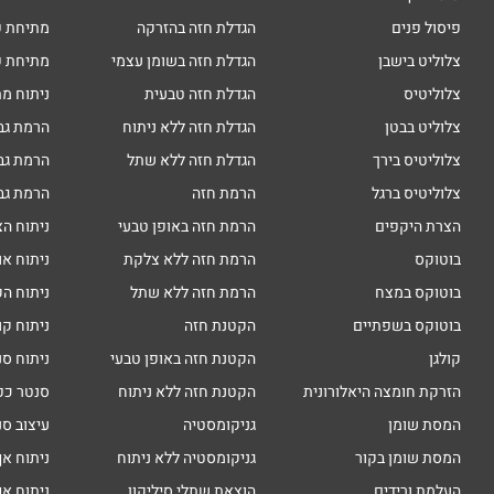
פיסול פנים
הגדלת חזה בהזרקה
מתיחת פ
צלוליט בישבן
הגדלת חזה בשומן עצמי
מתיחת פ
צלוליטיס
הגדלת חזה טבעית
ניתוח מת
צלוליט בבטן
הגדלת חזה ללא ניתוח
הרמת גב
צלוליטיס בירך
הגדלת חזה ללא שתל
הרמת גב
צלוליטיס ברגל
הרמת חזה
הרמת גב
הצרת היקפים
הרמת חזה באופן טבעי
ניתוח הצ
בוטוקס
הרמת חזה ללא צלקת
ניתוח או
בוטוקס במצח
הרמת חזה ללא שתל
ניתוח הק
בוטוקס בשפתיים
הקטנת חזה
ניתוח קו
קולגן
הקטנת חזה באופן טבעי
ניתוח סנ
הזרקת חומצה היאלורונית
הקטנת חזה ללא ניתוח
סנטר כפ
המסת שומן
גניקומסטיה
עיצוב סנ
המסת שומן בקור
גניקומסטיה ללא ניתוח
ניתוח אף
העלמת ורידים
הוצאת שתלי סיליקון
ניתוח אף