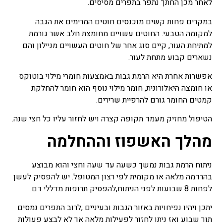
לאחר מכן החתך נתפר בתפרים מסיסים.
במקרים פחות קשים מוכנסים חוטים המרימים את הגבה
למקומה הטבעי. החוטים עשויים מחומצת חלב אשר גורמת
למתיחת העור, קיים סוג אחר של חוטים העשויים מניילון והם
נשארים קבוע מתחת לעור.
אפשרות אחרת היא הרמת גבות באמצעות חומרי מילוי בוטוקס
או חומצה היאלורונית, חומר מילוי נוסף הוא חומר להחלקת
קמטים החומר גורם להרפיית שרירים.
הטיפול מחזיק מעמד תקופה קצרה ויש לחזור עליו כל חצי שנה.
מהלך האשפוז וההחלמה
ניתוח הרמת גבות נמשך כשעה עד שעה וחצי והוא מבוצע
בהרדמה מלאה או מקומית לפי רצון המטופל. יש להפסיק לעשן
לפחות 8 שבועות לפני הניתוח,להפסיק תרופות מדללי דם.
יתכן ויהיו נפיחויות באזור הגבות ובעיניים ,לרוב התפרים נמסים
תוך שבוע ואז ניתן לחזור לפעילות מלאה אך לא לבצע פעולות