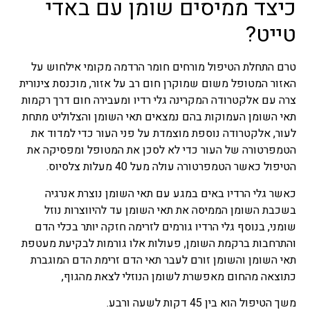
כיצד ממיסים שומן עם באדי
טייט?
טרם התחלת הטיפול מורחים חומר הרדמה מקומי אילחוש על
האזור המטופל משום שמוקרן חום רב על אזור, מוכנסת צינורית
צרה עם אלקטרודה המקרינה גלי רדיו ומעבירה חום דרך רקמות
תאי השומן העמוקות בהם נמצאים תאי השומן והצלוליט מתחת
לעור, אלקטרודה נוספת מוצמדת על פני העור כדי למדוד את
הטמפרטורה של העור כדי לא לסכן את המטופל ומפסיקה את
הטיפול כאשר הטמפרטורה עולה מעל 40 מעלות צלסיוס.
כאשר גלי הרדיו באים במגע עם תאי השומן נוצרת אנרגיה
בשכבת השומן הממיסה את תאי השומן עד להיווצרות נוזל
שומני, בנוסף גלי הרדיו גורמים לזרימה חזקה יותר בכלי הדם
והתרחבות ברקמת השומן, פעולות אלו גורמות לבקיעת מעטפת
תאי השומן והשומן זורם לעבר תאי הדם זרימת הדם המוגברת
כתוצאה מהחום מאפשרת לשומן הנוזלי לצאת מהגוף,
משך הטיפול הוא בין 45 דקות לשעה ורבע.