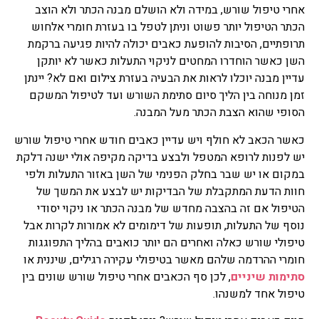
אחרי טיפול שורש, במידה ולא הושלם מבנה הכתר ולא הוצב
הכתר הטיפול יותר פשוט וניתן לטפל בו בעזרת חומרי אלחוש
תרופתיים, הסיבות להופעת כאבים יכולה להיות פגיעה ברקמת
השן כאשר הוחדרו המחטים לניקוי התעלות כאשר לא יותקן
עדיין מבנה יוכלו לראות את הבעיה בעזרת צילום ואם לא? יינתן
זמן מנוחה בין הליך סיום סתימת השורש ועד לטיפול המשקם
הסופי שהוא הצבת הכתר מעל המבנה.
כאשר הכאב לא חולף ויש עדיין כאבים חודש אחרי טיפול שורש
יש לפנות לרופא המטפל ולבצע בדיקה מקיפה אולי ישנה דלקת
במקום או יש שבר בחלק הפנימי של השן באזור התעלות ולפי
חוות הדעת המתקבלת של הבדיקות יש לבצע את המשך של
הטיפול אם זה בהצבה מחדש של מבנה הכתר או ניקוי יסודי
נוסף של התעלות, תופעות של דימומים לא אמורות לקרות אבל
טיפולי שורש כאלה ואחרים הם יותר כואבים בהליך התפוגגות
חומרי ההרדמה שלהם מאשר בטיפולי עקירה רגילים, שיננית או
סתימות שיניים
, לכן סף הכאבים אחרי טיפול שורש שונים בין
טיפול אחד למשנהו.