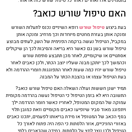
בתסמינים אלו ואחרים לאחר כל טיפול שורש כזה או אחר.
האם טיפול שורש כואב?
בעת ביצוע
טיפול שורש
רופא השיניים נכנס לתעלות השורש
ומנקה אותן בעזרת מחטים מיוחדות וכך מרחיב ומנקה אותן
במקביל, הטיפול נעשה ברקמה הפנימית של השן, לעתים מבוצע
טיפול שורש בשן גם כאשר היא בריאה והסיבות לכך הן שיקולים
אסתטיים או שיקומיים, לאחר מכן תתבצע סתימת שורש
וכהמשך לכך יותקן מבנה שעליו יוצב הכתר, ולכן כאבים לאחר
טיפול שורש יהיו כמה שעות לאחר התפוגגות חומרי ההרדמה ולא
בעת הטיפול עצמו או בהצבת הכתר על המבנה.
תמיד ישנן חששות ועולה השאלה האם טיפול שורש כואב?
התשובה היא לא בזמן הטיפול כי הטיפול נעשה בהרדמה מקומית
עמוקה של המקום המטופל, לאחריו כאשר חומר ההרדמה ילך
ויתפוגג מאוד סביר שיופיעו כאבים מקומיים וזאת כמובן תלוי
בסף הכאב של המטופל או מידת בריאותו לפעמים, יתכנו כאבים
באזורי החניכיים, אזור הלסתות כי הפה היה פתוח לאורך כל
הטיפול ולכן נוצר לחץ על הלסתות, במידה שהכאבים בלתי